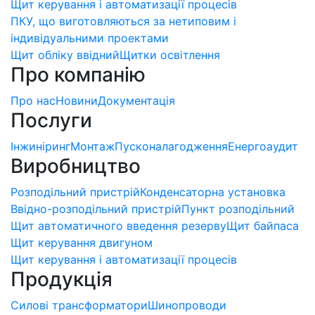
Щит керування і автоматизації процесів
ПКУ, що виготовляються за нетиповим і
індивідуальними проектами
Щит обліку ввідний
Щитки освітлення
Про компанію
Про нас
Новини
Документація
Послуги
Інжиніринг
Монтаж
Пусконалагодження
Енергоаудит
Виробництво
Розподільний пристрій
Конденсаторна установка
Ввідно-розподільний пристрій
Пункт розподільний
Щит автоматичного введення резерву
Щит байпаса
Щит керування двигуном
Щит керування і автоматизації процесів
Продукція
Силові трансформатори
Шинопроводи