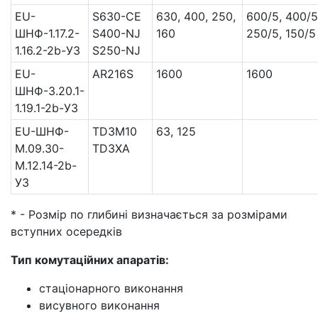
EU-
S630-CE
630, 400, 250,
600/5, 400/5
ШНФ-1.17.2-
S400-NJ
160
250/5, 150/5
1.16.2-2b-УЗ
S250-NJ
EU-
AR216S
1600
1600
ШНФ-3.20.1-
1.19.1-2b-УЗ
EU-ШНФ-
TD3M10
63, 125
М.09.30-
TD3XA
М.12.14-2b-
УЗ
* - Розмір по глибині визначається за розмірами
вступних осередків
Тип комутаційних апаратів:
стаціонарного виконання
висувного виконання