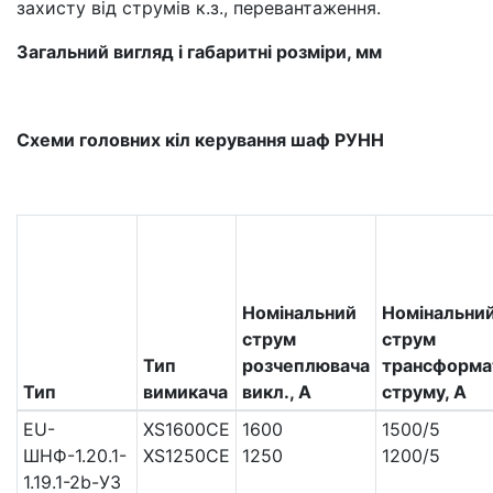
захисту від струмів к.з., перевантаження.
Загальний вигляд і габаритні розміри, мм
Схеми головних кіл керування шаф РУНН
Номінальний
Номінальни
струм
струм
Тип
розчеплювача
трансформа
Тип
вимикача
викл., А
струму, А
EU-
XS1600CE
1600
1500/5
ШНФ-1.20.1-
XS1250CE
1250
1200/5
1.19.1-2b-УЗ