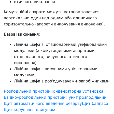
втичного виконання
Комутаційні апарати можуть встановлюватися
вертикально один над одним або одиночного
горизонтально (апарати викочування виконання).
Базові виконання:
Лінійна шафа зі стаціонарними уніфікованими
модулями (з комутаційними апаратами
стаціонарного, висувного, втичного
виконання)
Лінійна шафа з висувними уніфікованими
модулями
Лінійна шафа з роз'єднувачами-запобіжниками
Розподільний пристрій
Конденсаторна установка
Ввідно-розподільний пристрій
Пункт розподільний
Щит автоматичного введення резерву
Щит байпаса
Щит керування двигуном