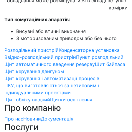
обладнання може розміщуватися в складі вступної
комірки
Тип комутаційних апаратів:
Висувні або втичні виконання
З моторизованим приводом або без нього
Розподільний пристрій
Конденсаторна установка
Ввідно-розподільний пристрій
Пункт розподільний
Щит автоматичного введення резерву
Щит байпаса
Щит керування двигуном
Щит керування і автоматизації процесів
ПКУ, що виготовляються за нетиповим і
індивідуальними проектами
Щит обліку ввідний
Щитки освітлення
Про компанію
Про нас
Новини
Документація
Послуги