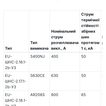
Струм
термічної
стійкості
Номінальний
збірних
струм
шин
Г
Тип
розчеплювача
протягом
р
Тип
вимикача
викл., А
1 с, кА
(
EU-
S400NJ
400
50
2
ШНС-2.16.1-
2b-УЗ
EU-
S630CE
630
50
2
ШНС-2.17.1-
2b-УЗ
EU-
AR208S
800
65
2
ШНС-2.18.1-
2b-УЗ