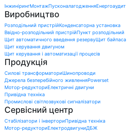
Інжиніринг
Монтаж
Пусконалагодження
Енергоаудит
Виробництво
Розподільний пристрій
Конденсаторна установка
Ввідно-розподільний пристрій
Пункт розподільний
Щит автоматичного введення резерву
Щит байпаса
Щит керування двигуном
Щит керування і автоматизації процесів
Продукція
Силові трансформатори
Шинопроводи
Джерела безперебійного живлення
Powerset
Мотор-редуктори
Електричні двигуни
Привідна техніка
Промислові світлозвукові сигналізатори
Сервісний центр
Стабілізатори і інвертори
Привідна техніка
Мотор-редуктори
Електродвигуни
ДБЖ