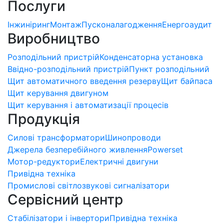
Послуги
Інжиніринг
Монтаж
Пусконалагодження
Енергоаудит
Виробництво
Розподільний пристрій
Конденсаторна установка
Ввідно-розподільний пристрій
Пункт розподільний
Щит автоматичного введення резерву
Щит байпаса
Щит керування двигуном
Щит керування і автоматизації процесів
Продукція
Силові трансформатори
Шинопроводи
Джерела безперебійного живлення
Powerset
Мотор-редуктори
Електричні двигуни
Привідна техніка
Промислові світлозвукові сигналізатори
Сервісний центр
Стабілізатори і інвертори
Привідна техніка