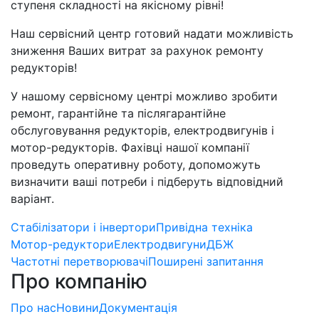
ступеня складності на якісному рівні!
Наш сервісний центр готовий надати можливість
зниження Ваших витрат за рахунок ремонту
редукторів!
У нашому сервісному центрі можливо зробити
ремонт, гарантійне та післягарантійне
обслуговування редукторів, електродвигунів і
мотор-редукторів. Фахівці нашої компанії
проведуть оперативну роботу, допоможуть
визначити ваші потреби і підберуть відповідний
варіант.
Стабілізатори і інвертори
Привідна техніка
Мотор-редуктори
Електродвигуни
ДБЖ
Частотні перетворювачі
Поширені запитання
Про компанію
Про нас
Новини
Документація