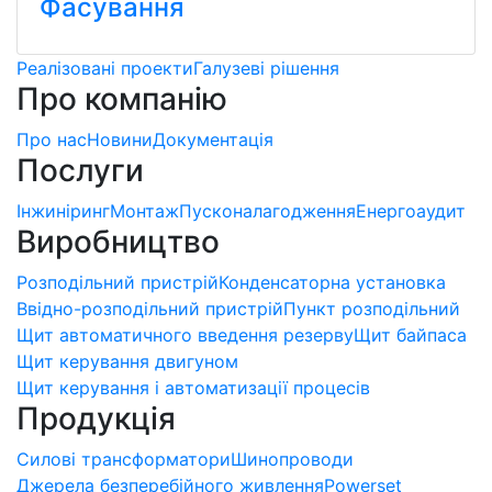
Фасування
Реалізовані проекти
Галузеві рішення
Про компанію
Про нас
Новини
Документація
Послуги
Інжиніринг
Монтаж
Пусконалагодження
Енергоаудит
Виробництво
Розподільний пристрій
Конденсаторна установка
Ввідно-розподільний пристрій
Пункт розподільний
Щит автоматичного введення резерву
Щит байпаса
Щит керування двигуном
Щит керування і автоматизації процесів
Продукція
Силові трансформатори
Шинопроводи
Джерела безперебійного живлення
Powerset