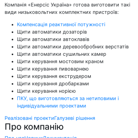
Компанія «Енерсіс Україна» готова виготовити такі
види низьковольтних комплектних пристроїв:
Компенсація реактивної потужності
Щити автоматики дозаторів
Щити автоматики автоклавів
Щити автоматики деревообробних верстатів
Щити автоматики сушильних камер
Щити керування мостовим краном
Щити керування пивоварнею
Щити керування екструдером
Щити керування дробарками
Щити керування норією
ПКУ, що виготовляються за нетиповими і
індивідуальними проектами
Реалізовані проекти
Галузеві рішення
Про компанію
Про нас
Новини
Документація