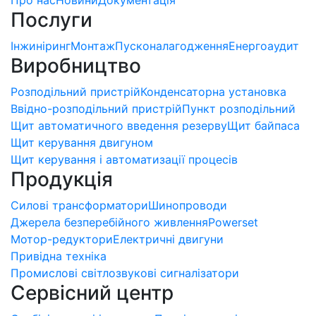
Послуги
Інжиніринг
Монтаж
Пусконалагодження
Енергоаудит
Виробництво
Розподільний пристрій
Конденсаторна установка
Ввідно-розподільний пристрій
Пункт розподільний
Щит автоматичного введення резерву
Щит байпаса
Щит керування двигуном
Щит керування і автоматизації процесів
Продукція
Силові трансформатори
Шинопроводи
Джерела безперебійного живлення
Powerset
Мотор-редуктори
Електричні двигуни
Привідна техніка
Промислові світлозвукові сигналізатори
Сервісний центр